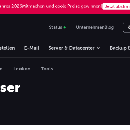
Jahres 2026
Mitmachen und coole Preise gewinnen!
Jetzt absti
Status
Unternehmen
Blog
K
stellen
E-Mail
Server & Datacenter
Backup &
en
Lexikon
Tools
ser