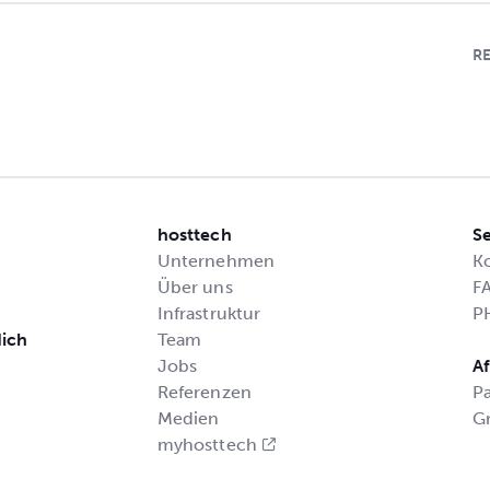
R
hosttech
Se
Unternehmen
K
Über uns
F
Infrastruktur
P
dich
Team
Jobs
Af
Referenzen
P
Medien
G
myhosttech