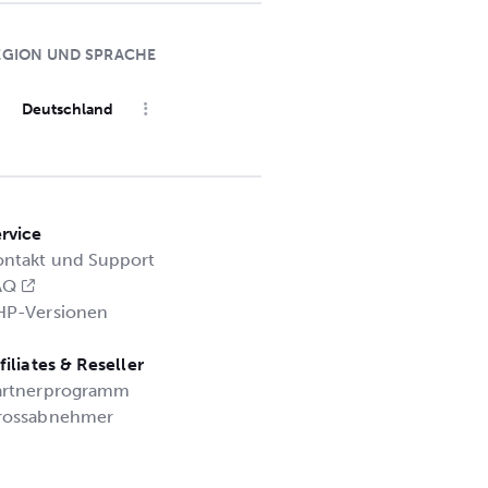
EGION UND SPRACHE
Deutschland
rvice
ontakt und Support
AQ
HP-Versionen
filiates & Reseller
artnerprogramm
rossabnehmer