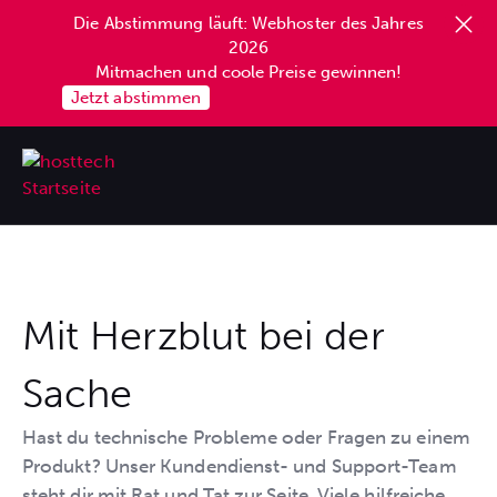
Die Abstimmung läuft: Webhoster des Jahres
springen
2026
Mitmachen und coole Preise gewinnen!
Jetzt abstimmen
Mit Herzblut bei der
Sache
Hast du technische Probleme oder Fragen zu einem
Produkt? Unser Kundendienst- und Support-Team
steht dir mit Rat und Tat zur Seite. Viele hilfreiche