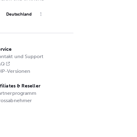
Deutschland
rvice
ontakt und Support
AQ
HP-Versionen
filiates & Reseller
artnerprogramm
rossabnehmer