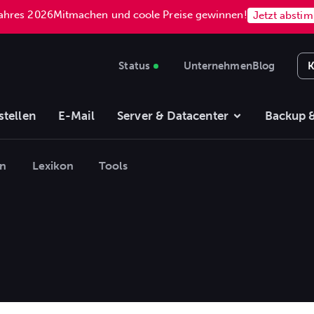
Jahres 2026
Mitmachen und coole Preise gewinnen!
Jetzt absti
Status
Unternehmen
Blog
K
stellen
E-Mail
Server & Datacenter
Backup &
en
Lexikon
Tools