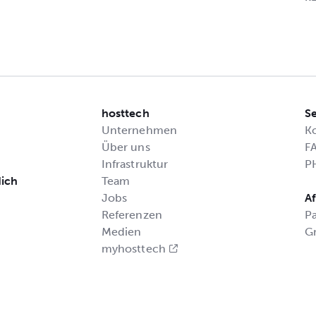
hosttech
Se
Unternehmen
K
Über uns
F
Infrastruktur
P
dich
Team
Jobs
Af
Referenzen
P
Medien
G
myhosttech