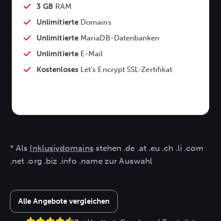
3 GB
RAM
Unlimitierte
Domains
Unlimitierte
MariaDB-Datenbanken
Unlimitierte
E-Mail
Kostenloses
Let's Encrypt SSL-Zertifikat
* Als
Inklusivdomains
stehen .de .at .eu .ch .li .com
.net .org .biz .info .name zur Auswahl
Alle Angebote vergleichen