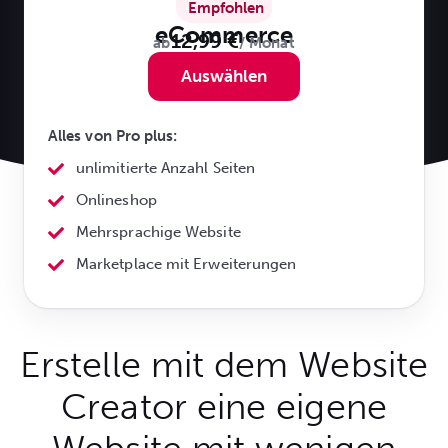
Empfohlen
eCommerce
12,99 €
ab
/ Monat
Auswählen
Alles von Pro plus:
unlimitierte Anzahl Seiten
Onlineshop
Mehrsprachige Website
Marketplace mit Erweiterungen
Erstelle mit dem Website
Creator eine eigene