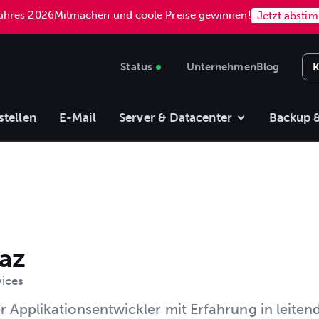
Jahres 2026
Mitmachen und coole Preise gewinnen!
Jetzt absti
Status
Unternehmen
Blog
K
stellen
E-Mail
Server & Datacenter
Backup &
az
vices
er Applikationsentwickler mit Erfahrung in leite