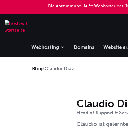
Die Abstimmung läuft: Webhoster des 
springen
Webhosting
Domains
Website er
Blog
/
Claudio Diaz
Claudio Di
Head of Support & Ser
Claudio ist gelernt