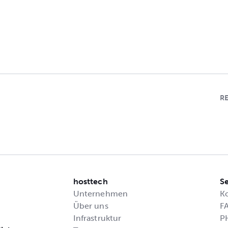
R
hosttech
Se
Unternehmen
K
Über uns
F
Infrastruktur
P