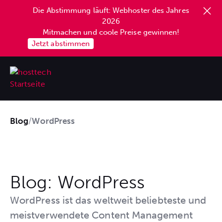
Die Abstimmung läuft: Webhoster des Jahres
springen
2026
Mitmachen und coole Preise gewinnen!
Jetzt abstimmen
Blog
/
WordPress
Blog: WordPress
WordPress ist das weltweit beliebteste und
meistverwendete Content Management