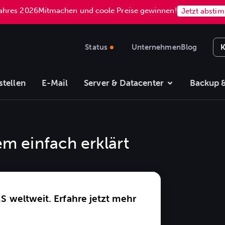
Jahres 2026
Mitmachen und coole Preise gewinnen!
Jetzt absti
Status
Unternehmen
Blog
K
stellen
E-Mail
Server & Datacenter
Backup &
m einfach erklärt
 weltweit. Erfahre jetzt mehr