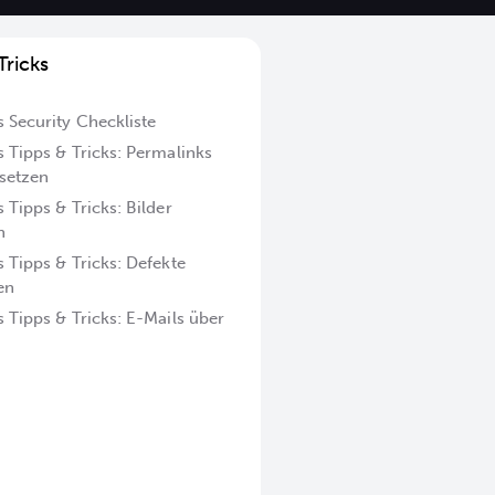
Tricks
 Security Checkliste
 Tipps & Tricks: Permalinks
nsetzen
Tipps & Tricks: Bilder
n
 Tipps & Tricks: Defekte
en
 Tipps & Tricks: E-Mails über
senden
 Tipps & Tricks: Newsletter
n
Tipps & Tricks: KI-Plug-ins
 Tipps & Tricks: Pagespeed
n