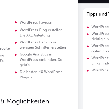
Tipps und 
WordPress Favicon
WordPress
hinzufügen: So klappt’s
WordPress Blog erstellen:
h
WordPress
Die XXL Anleitung
richtig ei
WordPress Backup in
WordPress 
wenigen Schritten erstellen
ebsite
optimiere
Google Analytics in
re
WordPress
WordPress einbinden: So
t’s
Links find
geht’s
g
WordPress
Die besten 40 WordPress
SMTP ver
Plugins
WordPress
versende
WordPress 
 & Möglichkeiten
WordPress
optimiere